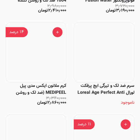
فوتوپروتکتور Fusion Water
1004 ضد لک و روشن کننده
۲٫۹۸۰٫۰۰۰
۳٫۷۲۰٫۰۰۰
SPF50
۳٫۱۹۰٫۰۰۰
تومان
۲٫۴۱۰٫۰۰۰
تومان
۱۴
درصد
سرم ضد لک و تیرگی ایج پرفکت
کرم ملانون ایکس مدی پیل
لورال Loreal Age Perfect Anti
MEDIPEEL (ضد لک و روشن
۳٫۳۴۰٫۰۰۰
Altersflecken 30Ml
کننده)
ناموجود
۲٫۸۶۰٫۰۰۰
تومان
۱۱
درصد