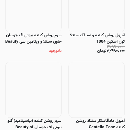
آمپول روشن کننده و ضد لک سنتلا
سرم روشن کننده بیوتی اف جوسان
تون اسکین 1004
حاوی سنتلا و ویتامین سی Beauty
۳٫۸۹۰٫۰۰۰
of Joseon Light On Serum
۳٫۴۸۰٫۰۰۰
تومان
ناموجود
Centella + Vita C
آمپول ماداگاسکار سنتلا, روشن
سرم روشن کننده (نیاسینامید) گلو
کننده Centella Tone
بیوتی اف جوسان Beauty of