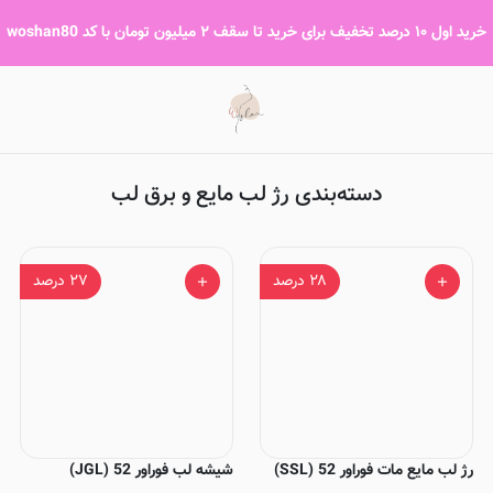
رژ لب مایع و برق لب
خرید اول ۱۰ درصد تخفیف برای خرید تا سقف ۲ میلیون تومان با کد woshan80
دسته‌بندی رژ لب مایع و برق لب
۲۸
درصد
۲۷
درصد
رژ لب مایع مات فوراور 52 (SSL)
شیشه لب فوراور 52 (JGL)