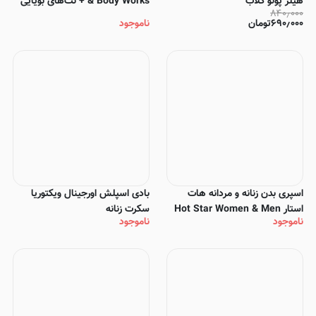
هیلز پولو کلاب
& Body Works + نت‌های بویایی
۸۴۰٫۰۰۰
۶۹۰٫۰۰۰
تومان
ناموجود
اسپری بدن زنانه و مردانه هات
بادی اسپلش اورجینال ویکتوریا
استار Hot Star Women & Men
سکرت زنانه
ناموجود
ناموجود
Body Spray