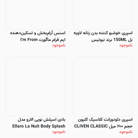
اسپری خوشبو کننده بدن زنانه لاویه
اسنس آرام‌بخش و تسکین‌دهنده
بل 150ML برند نيوتيس
ایم فرام ماگورت I’m From
ناموجود
ناموجود
Mugwort Essence – Soothing
& Healing Essence
اسپری دئودورانت کلاسیک کلیون
بادی اسپلش نویی الارو مدل
حجم ۲۰۰ میل CLIVEN CLASSIC
Ellaro La Nuit Body Splash
ناموجود
ناموجود
Deodorant Spray