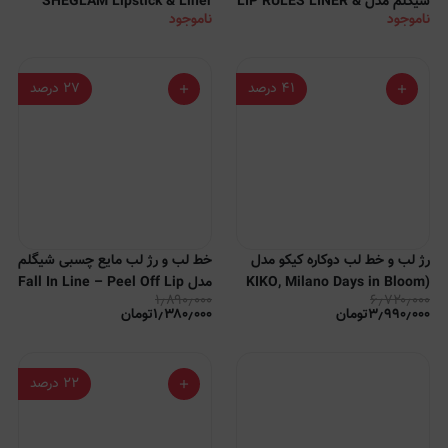
شیگلم مدل LIP RULES LINER &
SHEGLAM Lipstick & Liner
ناموجود
ناموجود
Duo
GLOSS PEN SHEGLAM
۴۱
درصد
۲۷
درصد
رژ لب و خط لب دوکاره کیکو مدل
خط لب و رژ لب مایع چسبی شیگلم
(KIKO, Milano Days in Bloom
مدل Fall In Line – Peel Off Lip
۱٫۸۹۰٫۰۰۰
۶٫۷۲۰٫۰۰۰
Liner Stain
2-in-1 Vibrant Lipstick &
۳٫۹۹۰٫۰۰۰
تومان
۱٫۳۸۰٫۰۰۰
تومان
Pencil)
۲۲
درصد