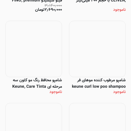
,CLIVEN با حجم ۳۰۰ میلی‌لیتر
فینو شیسیدو FINO, premium
۳٫۱۴۰٫۰۰۰
touch shampoo
ناموجود
۲٫۶۹۰٫۰۰۰
تومان
شامپو مرطوب کننده موهای فر
شامپو محافظ رنگ مو کئون سه
keune curl low poo shampoo
مرحله ای Keune, Care Tinta
ناموجود
ناموجود
Color