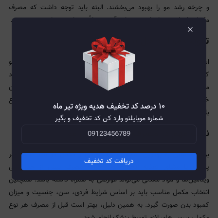
و چرخه رشد مو را بهبود می‌بخشند. البته باید توجه داشت که مصرف
مکمل‌ها نیازمند زمان است و نتایج آن معمولاً پس از چند ماه دیده می‌شود.
×
تقویت مو از داخل بدن
استفاده از
شامپو سر
و محصولات مراقبتی خارجی می‌تواند به بهبود ظاهر مو
کمک کند، اما برای داشتن موهای سالم و پرپشت، بدن نیازمند دریافت مواد
مغذی از داخل است. قرص و مکمل مو با رساندن ترکیبات ضروری به جریان
خون و فولیکول‌های مو، از ریشه به درمان مشکلات می‌پردازد. این موضوع
۱۰ درصد کد تخفیف هدیه ویژه تیر ماه
باعث می‌شود نتایج آن پایدارتر و عمیق‌تر از محصولات موضعی باشد.
شماره موبایلتو وارد کن کد تخفیف و بگیر
نکات مهم در مصرف قرص و مکمل مو
برای دستیابی به بهترین نتیجه، مصرف قرص و مکمل مو باید تحت نظر
دریافت کد تخفیف
پزشک یا مشاور تغذیه انجام شود. چراکه مصرف بیش از حد برخی
ویتامین‌ها و مواد معدنی می‌تواند عوارضی به همراه داشته باشد. همچنین
انتخاب مکمل مناسب باید بر اساس شرایط فردی، سن، جنسیت و میزان
کمبود بدن صورت گیرد. به همین دلیل، بهتر است قبل از مصرف هر نوع