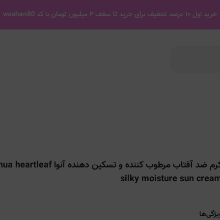
خرید اول ۱۰ درصد تخفیف برای خرید تا سقف ۲ میلیون تومان با کد woshan80
کرم ضد آفتاب مرطوب کننده و تسکین دهنده آنوا eartleaf
silky moisture sun crea
یژگی‌ها