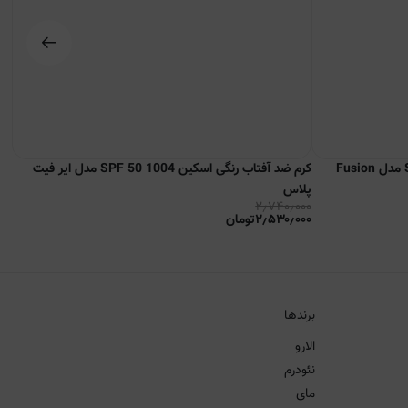
فلوئید ضدآفتاب بدون رنگ ایزدین SPF50 مدل Fusion
کرم ضد آفتاب رنگی اسکین 1004 SPF 50 مدل ایر فیت
پلاس
ماد
۰۰
۲٫۷۴۰٫۰۰۰
۲٫۵۳۰٫۰۰۰
تومان
۰۰
برندها
الارو
نئودرم
مای