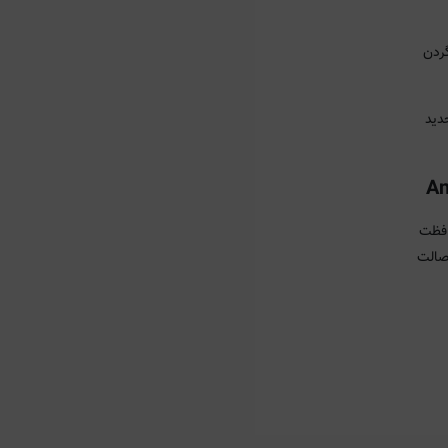
گردن
کرم را تجدید
افظت
اصالت