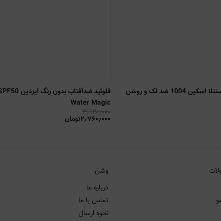
ضد آفتاب تون آپ سنتلا اسکین 1004 ضد لک و روشن
Water Magic
۳٫۱۲۰٫۰۰۰
۲٫۷۶۰٫۰۰۰
تومان
لات
وشن
درباره ما
و
تماس با ما
نحوه ارسال