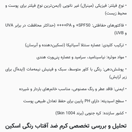
• نوع فیلتر: فیزیکی (مینرال) غیر نانویی (ایمن‌ترین نوع فیلتر برای پوست و
محیط زیست)
• فاکتورهای حفاظتی: SPF50+ و PA++++ (حداکثر محافظت در برابر UVA
و UVB)
• ترکیب کلیدی: عصاره سنتلا آسیاتیکا (تسکین‌دهنده و آبرسان)
• مواد موثره: نیاسینامید، سرامید و عصاره پنی‌ورت هندی
• پوشش‌دهی: رنگی با کاور متوسط، سبک و فینیش نیمه‌مات (ایده‌آل برای
زیر آرایش)
• ایمنی: فاقد عطر و رنگ مصنوعی، مناسب خانم‌های باردار و شیرده
• سطح اسیدیته: دارای PH پایین برای حفظ تعادل طبیعی پوست
• کشور سازنده: کره جنوبی (برند Skin 1004)
تحلیل و بررسی تخصصی کرم ضد آفتاب رنگی اسکین