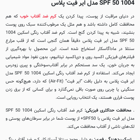
1004 SPF 50 مدل ایر فیت پلاس
در دنیای مراقبت از پوست، پیدا کردن یک
کرم ضد آفتاب خوب
که هم
محافظت کامل داشته باشد و هم مثل یک مرطوب‌کننده سبک روی پوست
بنشیند، شبیه به پیدا کردن گنج است. کرم ضد آفتاب رنگی اسکین 1004
SPF 50 مدل ایر فیت پلاس دقیقاً همان گنجی است که از قلب مزارع
سنتلا در ماداگاسکار استخراج شده است. این محصول با بهره‌گیری از
فیلترهای فیزیکی اکسید روی و دی‌اکسید تیتانیوم، بدون نفوذ مواد شیمیایی
به جریان خون، یک سد مستحکم در برابر آفتاب‌سوختگی و پیری زودرس
ایجاد می‌کند. استفاده از کرم ضد آفتاب رنگی اسکین 1004 SPF 50 مدل
ایر فیت پلاس به دلیل بافت “ایر فیت” (Air-Fit) که دارد، هیچ‌گونه حس
سنگینی یا چربی روی صورت باقی نمی‌گذارد و برای کسانی که از برق زدن
پوست فراری هستند، یک انتخاب رویایی است.
.
محافظت حداکثری فیزیکی:
کرم ضد آفتاب رنگی اسکین 1004 SPF 50
مدل ایر فیت پلاس با SPF50+ از پوست شما در برابر سرطان‌های پوستی و
لک‌های ناشی از آفتاب محافظت می‌کند.
.
تسکین‌دهندگی فوری:
به دلیل وجود سنتلا آسیاتیکا، کرم ضد آفتاب رنگی