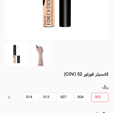
کانسیلر فوراور 52 (COV)
رنگ
014
013
007
004
002