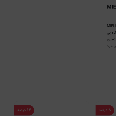
MIELLE OR
میله MIELLE ORGANICS
گاه پی
انت‌های
ی خود
۸
درصد
۱۴
درصد