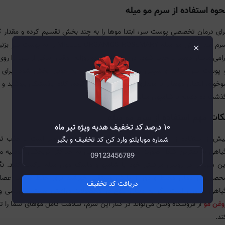
حوه استفاده از سرم مو میله
رای درمان تخصصی پوست سر، ابتدا موها را به چند بخش تقسیم کرده و مقدار ک
×
سرم ضد ریزش مو میله MIELLE ORGANICS ROSEMARY را به پو
رامی ماساژ دهید تا جذب شود. در روش استفاده روزانه، مقدار اندکی از سرم را روی
 پوست سر بمالید و سپس موها را شانه کنید تا به خوبی پخش شود. برای 
وخوره، انتهای موها را با مقداری از محصول آغشته کرده، کلاه پلاستیکی بپوشید و 
ذشت ده دقیقه با شامپوی مناسب بشویید.
کات مهم استفاده از سرم مو میله
۱۰ درصد کد تخفیف هدیه ویژه تیر ماه
یش از استفاده از این محصول، مطمئن شوید پوست سر تمیز است تا جذب تر
شماره موبایلتو وارد کن کد تخفیف و بگیر
یاهی به بهترین شکل صورت گیرد. جهت دستیابی به حداکثر اثربخشی، توصیه م
ین سرم را در روتین مراقبتی خود با شامپو و ماسک موی میله ترکیب کنید. نگ
حصول در دمای محیط و دور از تابش مستقیم خورشید برای حفظ کیفیت عصار
دریافت کد تخفیف
یاهی ضروری است. اگر به دنبال تنوع در محصولات مراقبتی هستید، بررسی و
وغن مو
از فروشگاه وشن می‌تواند در کنار این سرم، سلامت کامل موهای شما را 
ند.