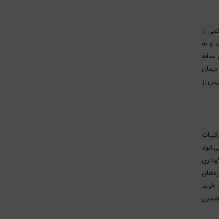
می از
ست سر بزنید و به
 ساقه
درمان
پس از
کیبات
ی‌شود
هداری
ه‌های
 خرید
تضمین