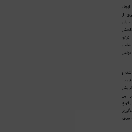
ایجاد
MIELLE O با بهره‌گیری از
عنوان
 کاهش
انرژی
 شامل
عوامل
شته و
زش مو
عث افزایش
ی دیگر در این
 انواع
وگیری
 ساقه