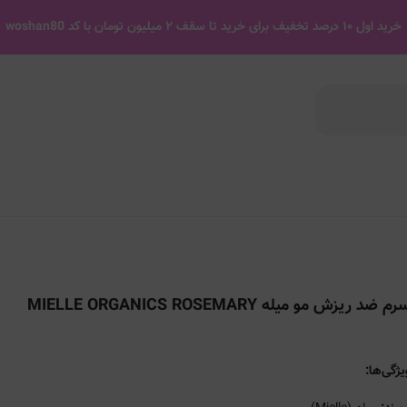
خرید اول ۱۰ درصد تخفیف برای خرید تا سقف ۲ میلیون تومان با کد woshan80
م ضد ریزش مو میله MIELLE ORGANICS ROSEMARY
یژگی‌ها: