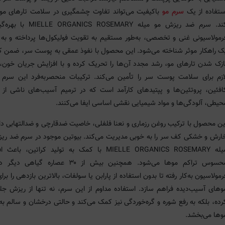
ستفاده از یک
سرم مو
باکیفیت می‌تواند تفاوت چشمگیری در سلامت تارهای مو 
کند. سرم ضد ریزش مو میله RGANICS ROSEMARY
رمولاسیونی غنی و تخصصی، به‌طور مستقیم به تقویت فولیکول‌ها پرداخته و به 
ک راهکار موثر شناخته می‌شود. این محصول با نفوذ عمقی به پوست سر، ضمن
ازک شدن تارهای مو، رشد مجدد آن‌ها را تحریک کرده و با افزایش جریان خون، 
ازم برای سلامت پوست سر را تأمین می‌کند. ترکیبات منحصربه‌فرد این سرم
افئین، پروتئین‌ها و پپتیدهای کارآمد است که در ترمیم آسیب‌های ناشی از 
حیطی، آلودگی‌ها و مواد شیمیایی نقشی اساسی ایفا می‌کنند.
ین محصول با ترکیب روغن رزماری و نعنا فلفلی، خاصیت ضدقارچی و ضدالتهابی دا
ارش و خشکی کف سر را به خوبی مدیریت می‌کند. بیوتین موجود در سرم ضد ری
میله MIELLE ORGANICS ROSEMARY با کمک به تولید کراتین، با
محسوس تراکم موها می‌شود. همچنین بیش از ۳۰ عصاره گیاه
رمولاسیون به‌کار رفته تا بدون استفاده از پارابن یا سولفات، بالاترین بازدهی را برای
وهای آسیب‌دیده فراهم سازد. استفاده مداوم از این سرم، نه تنها از ریزش جل
رده، بلکه به رفع شوره و گره‌خوردگی نیز کمک می‌کند و حالتی درخشان و سالم به
وها می‌بخشد.