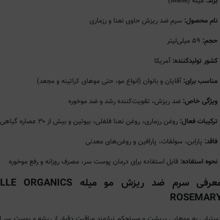
برند:
میله (Mielle)
نام محصول:
سرم ضد ریزش حاوی نعنا و رزماری
حجم:
۵۹ میلی‌لیتر
کشور تولیدکننده:
آمریکا
مناسب برای:
آقایان و بانوان (انواع مو، حتی موهای کراتینه و مجعد)
ویژگی خاص:
ضد ریزش، تقویت‌کننده رشد و ضد موخوره
ترکیبات فعال:
روغن رزماری، روغن نعنا فلفلی، بیوتین و بیش از ۳۰ عصاره گیاهی
فاقد:
پارابن، سولفات، پارافین و روغن‌های معدنی
نحوه استفاده:
قابل استفاده برای درمان پوست سر، مصرف روزانه و رفع موخوره
معرفی سرم ضد ریزش مو میله ORGANICS
ROSEMAR
ستیابی به موهایی پرپشت و مستحکم نیازمند مراقبت دقیق از ریشه و پوست سر 