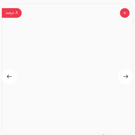
۸
درصد