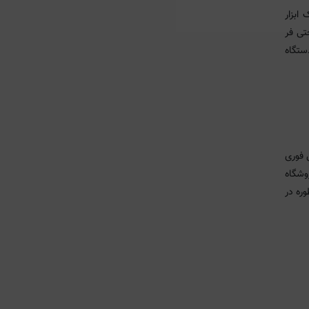
ا به یک ابزار
تی فر
ستگاه
 فوری
وشگاه
ره در