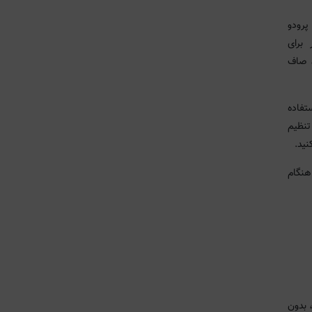
پرودو
 برای
، صاف
تفاده
طح قابل تنظیم
نید.
 هنگام
 بدون