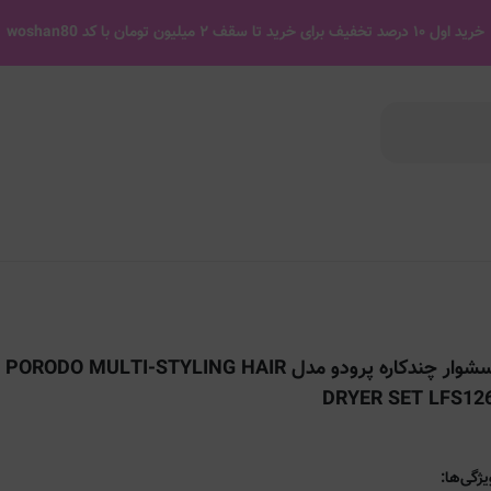
خرید اول ۱۰ درصد تخفیف برای خرید تا سقف ۲ میلیون تومان با کد woshan80
سشوار چندکاره پرودو مدل PORODO MULTI-STYLING HAIR
DRYER SET LFS12
یژگی‌ها: