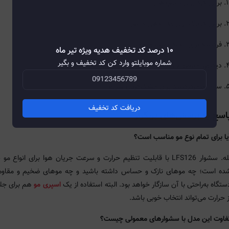
برس گرد برای حجم‌دهی
برس کوچک برای مدل‌دهی دقیق
فرکننده برای ایجاد حالت موج‌دار
۱۰ درصد کد تخفیف هدیه ویژه تیر ماه
شماره موبایلتو وارد کن کد تخفیف و بگیر
دیفیوزر مخصوص موهای فر و حجیم
سری متمرکزکننده برای خشک‌کردن سریع
دریافت کد تخفیف
اسخ به پرسش‌های پرتکرار
یا برای تمام نوع مو مناسب است؟
بله. سشوار LFS126 با قابلیت تنظیم حرارت و سرعت جریان هوا برای انواع م
ده است؛ چه موهای نازک و حساس داشته باشید و چه موهای ضخیم و مقاوم
ستگاه به‌راحتی با آن سازگار خواهد بود. البته استفاده از یک
اسپری مو
هم برای جل
ز حرارت می‌تواند انتخاب خوبی باشد.
فاوت این مدل با سشوارهای معمولی چیست؟