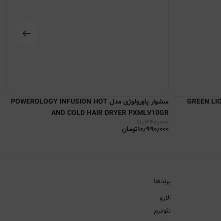
مدل GREEN LION GL-HS8
سشوار پاورولوژی مدل POWEROLOGY INFUSION HOT
سشو
۰۰
AND COLD HAIR DRYER PXMLV10GR
۰۰
۱۱٫۳۴۰٫۰۰۰
۱۰٫۹۹۰٫۰۰۰
تومان
برندها
الارو
نئودرم