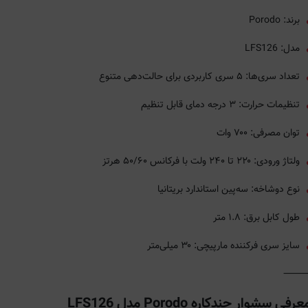
برند: Porodo
مدل: LFS126
تعداد سری‌ها: ۵ سری کاربردی برای حالت‌دهی متنوع
تنظیمات حرارت: ۳ درجه دمای قابل تنظیم
توان مصرفی: ۷۰۰ وات
ولتاژ ورودی: ۲۲۰ تا ۲۴۰ ولت با فرکانس ۵۰/۶۰ هرتز
نوع دوشاخه: سه‌پین استاندارد بریتانیا
طول کابل برق: ۱.۸ متر
سایز سری فرکننده مارپیچی: ۳۰ میلی‌متر
عرفی سشوار چندکاره Porodo مدل LFS126