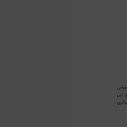
و طراحی
، این
وگیری