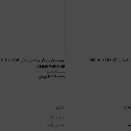
MIJIA H501
برس حرارتی گرین لاین 
GNHSTNRCMB
۴٫۷۷۶٫۰۰۰
۴٫۲۶۰٫۰۰۰
تومان
لات
وشن
درباره ما
و
تماس با ما