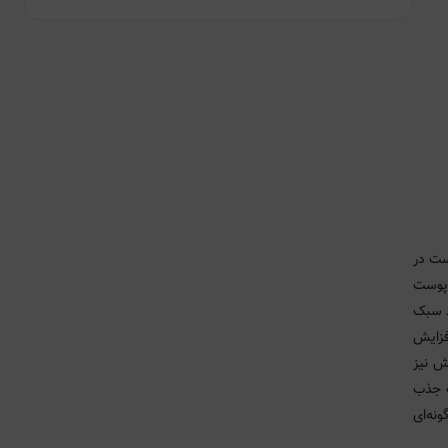
ست در
 پوست
 سبک
فزایش
ش نیز
ت جذب
گونه‌ای