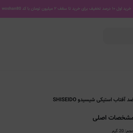
خرید اول ۱۰ درصد تخفیف برای خرید تا سقف ۲ میلیون تومان با کد woshan80
د آفتاب استیکی شیسیدو SHISEIDO
شخصات اصلی
م: 20 گرم