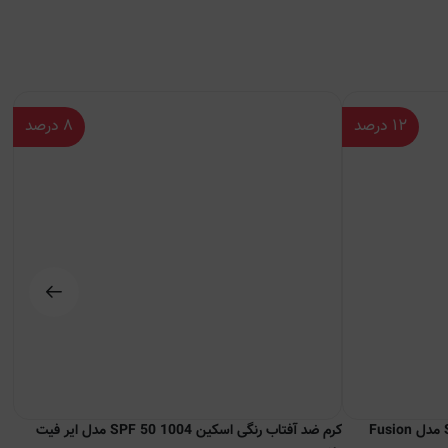
۱۲
درصد
۸
درصد
فلوئید ضدآفتاب بدون رنگ ایزدین SPF50 مدل Fusion
کرم ضد آفتاب رنگی اسکین 1004 SPF 50 مدل ایر فیت