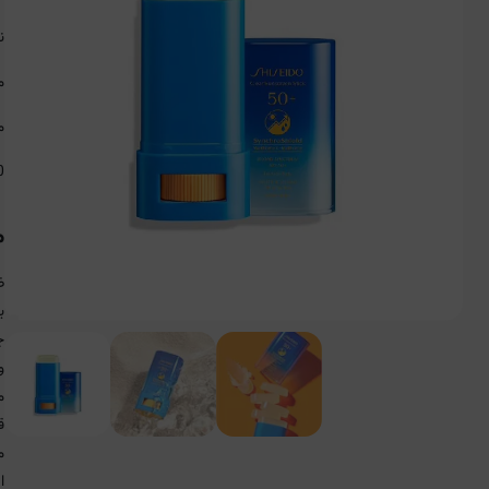
ن
م
م
0
م
ض
ب
ج
و
م
ق
ا